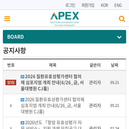
로그인
회원가입
KOR
ENG
BOARD
공지사항
번호
제목
글쓴이
날짜
2026 질환유효성평가센터 협의
체 심포지엄 개최 안내(6/26_금, 서
관리자
05.21
울대병원 CJ홀)
2026 질환유효성평가센터 협의체
심포지엄 개최 안내(6/26_금, 서울
관리자
05.21
6
대병원 CJ홀)
2026년도 「항암 유효성평가∙자
문 서비스」 지원 과제 모집공고 (3
관리자
02.24
5